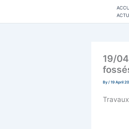
Skip
ACCU
Commune de Bernadets
to
ACTU
content
19/04
fossé
By
/
19 April 2
Travaux