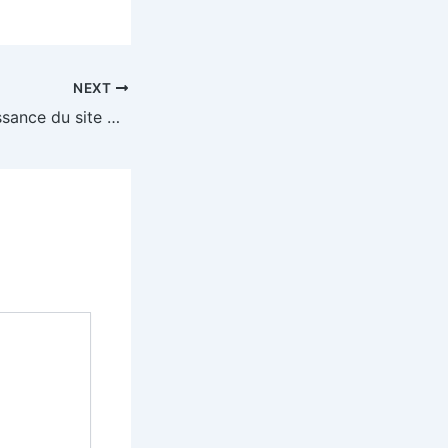
NEXT
21/04/2021 – Naissance du site du Syndicat des Eaux Luy Gabas Lées