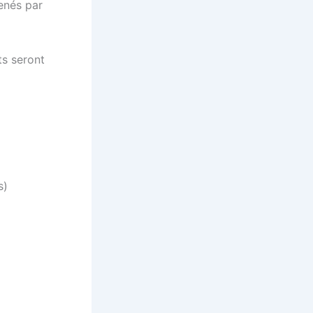
enés par
ts seront
s)