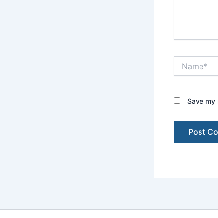
Name*
Save my n