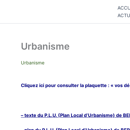
Skip
ACCU
Commune de Bernadets
to
ACTU
content
Urbanisme
Urbanisme
Cliquez ici pour consulter la plaquette : « vos
– texte du
P.L.U. (
Plan Local d’Urbanisme) de
BE