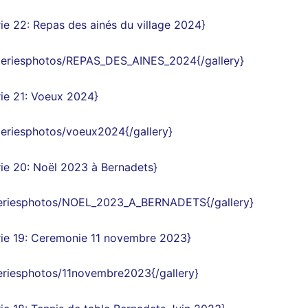
ie 22
:
Repas des ainés du village 2024
}
aleriesphotos/REPAS_DES_AINES_2024{/gallery}
ie 21
:
Voeux 2024
}
aleriesphotos/voeux2024{/gallery}
ie 20
:
Noël 2023 à Bernadets
}
aleriesphotos/NOEL_2023_A_BERNADETS{/gallery}
ie 19
: Ceremonie 11 novembre 2023
}
leriesphotos/11novembre2023{/gallery}