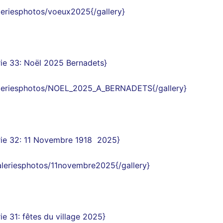
aleriesphotos/voeux2025{/gallery}
ie 33
:
Noël 2025 Bernadets
}
galeriesphotos/NOEL_2025_A_BERNADETS{/gallery}
ie 32
:
11 Novembre 1918
2025
}
galeriesphotos/11novembre2025{/gallery}
ie 31
:
fêtes
du village 2025
}