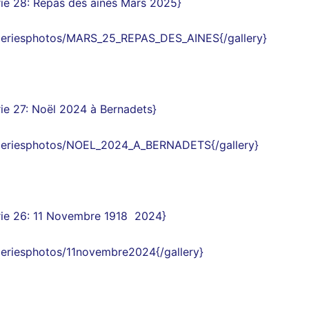
ie 28
:
Repas des ainés Mars 2025
}
aleriesphotos/MARS_25_REPAS_DES_AINES{/gallery}
ie 27
:
Noël 2024 à Bernadets
}
galeriesphotos/NOEL_2024_A_BERNADETS{/gallery}
ie 26
: 11 Novembre 1918
2024
}
aleriesphotos/11novembre2024{/gallery}