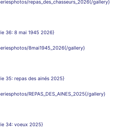
aleriesphotos/repas_des_chasseurs_2026{/gallery}
ie 36
:
8 mai 1945
2026
}
aleriesphotos/8mai1945_2026{/gallery}
ie 35
:
repas des ainés 2025
}
aleriesphotos/REPAS_DES_AINES_2025{/gallery}
ie 34
:
voeux 2025
}