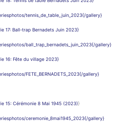
ie 18
: Tennis de table Bernadets Juin 2023
}
leriesphotos/tennis_de_table_juin_2023{/gallery}
ie 17
: Ball-trap Bernadets Juin 2023
}
leriesphotos/ball_trap_bernadets_juin_2023{/gallery}
ie 16
: Fête du village 2023
}
leriesphotos/FETE_BERNADETS_2023{/gallery}
ie 15:
Cérémonie 8 Mai 1945 (2023)
}
leriesphotos/ceremonie_8mai1945_2023{/gallery}