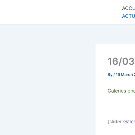
Skip
ACCU
Commune de Bernadets
to
ACTU
content
16/03
By
/
16 March 
Galeries ph
{slider
Galer