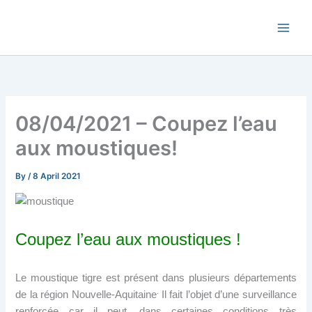
Skip
Commune de Bernadets
to
content
08/04/2021 – Coupez l’eau
aux moustiques!
By
/
8 April 2021
Coupez l’eau aux
moust
iques
!
Le moustique tigre est présent dans plusieurs départements
.
de la région Nouvelle-Aquitaine
Il fait l’objet d’une surveillance
renforcée car il peut, dans certaines conditions très