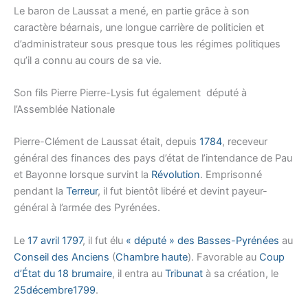
Le baron de Laussat a mené, en partie grâce à son
caractère béarnais, une longue carrière de politicien et
d’administrateur sous presque tous les régimes politiques
qu’il a connu au cours de sa vie.
Son fils Pierre Pierre-Lysis fut également député à
l’Assemblée Nationale
Pierre-Clément de Laussat était, depuis
1784
, receveur
général des finances des pays d’état de l’intendance de Pau
et Bayonne lorsque survint la
Révolution
. Emprisonné
pendant la
Terreur
, il fut bientôt libéré et devint payeur-
général à l’armée des Pyrénées.
Le
17
avril
1797
, il fut élu
« député » des Basses-Pyrénées
au
Conseil des Anciens
(
Chambre haute
). Favorable au
Coup
d’État du 18 brumaire
, il entra au
Tribunat
à sa création, le
25
décembre
1799
.