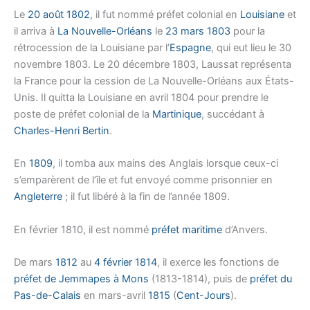
Le
20
août
1802
, il fut nommé préfet colonial en
Louisiane
et
il arriva à
La Nouvelle-Orléans
le
23
mars
1803
pour la
rétrocession de la Louisiane par l’
Espagne
, qui eut lieu le 30
novembre 1803. Le 20 décembre 1803, Laussat représenta
la France pour la cession de La Nouvelle-Orléans aux États-
Unis. Il quitta la Louisiane en avril 1804 pour prendre le
poste de préfet colonial de la
Martinique
, succédant à
Charles-Henri Bertin
.
En
1809
, il tomba aux mains des Anglais lorsque ceux-ci
s’emparèrent de l’île et fut envoyé comme prisonnier en
Angleterre
; il fut libéré à la fin de l’année 1809.
En février 1810, il est nommé
préfet maritime
d’Anvers.
De mars
1812
au
4
février
1814
, il exerce les fonctions de
préfet de Jemmapes à Mons
(1813-1814), puis de
préfet du
Pas-de-Calais
en mars-avril
1815
(
Cent-Jours
).