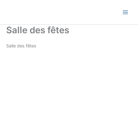
Skip
Commune de Bernadets
to
content
Salle des fêtes
Salle des fêtes