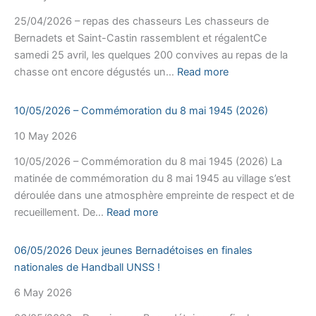
des
25/04/2026 – repas des chasseurs Les chasseurs de
voisi
Bernadets et Saint-Castin rassemblent et régalentCe
du
samedi 25 avril, les quelques 200 convives au repas de la
chem
:
chasse ont encore dégustés un…
Read more
Laho
25/04/2026
très
–
10/05/2026 – Commémoration du 8 mai 1945 (2026)
réuss
repas
10 May 2026
des
chasseurs
10/05/2026 – Commémoration du 8 mai 1945 (2026) La
matinée de commémoration du 8 mai 1945 au village s’est
déroulée dans une atmosphère empreinte de respect et de
:
recueillement. De…
Read more
10/05/2026
–
06/05/2026 Deux jeunes Bernadétoises en finales
Commémoration
nationales de Handball UNSS !
du
6 May 2026
8
mai