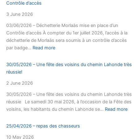
Contrôle d’accès
3 June 2026
03/06/2026 – Déchetterie Morlaàs mise en place d’un
Contrôle d’accès À compter du 1er juillet 2026, l’accès à la
déchetterie de Morlaàs sera soumis à un contrôle d’accès
:
par badge…
Read more
03/06/2026
–
30/05/2026 – Une fête des voisins du chemin Lahonde très
Déchetterie
réussie!
Morlaàs
2 June 2026
mise
en
30/05/2026 – Une fête des voisins du chemin Lahonde très
place
réussie Le samedi 30 mai 2026, à l’occasion de la Fête des
d’un
:
voisins, les habitants du chemin Lahonde se…
Read more
Contrôle
30/0
d’accès
–
25/04/2026 – repas des chasseurs
Une
10 May 2026
fête