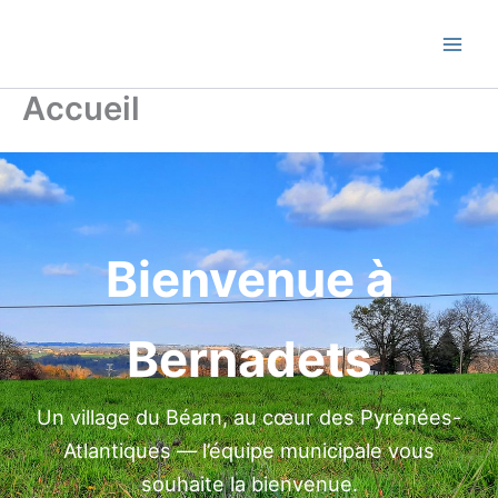
Skip
Commune de Bernadets
to
content
Accueil
Bienvenue à
Bernadets
Un village du Béarn, au cœur des Pyrénées-
Atlantiques — l’équipe municipale vous
souhaite la bienvenue.