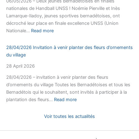
06/05/2026 – Deux jeunes Bernadétoises en finales
1945
nationales de Handball UNSS ! Noémie Pierville et Inès
(2026)
Lamarque-Iladoy, jeunes sportives bernadétoises, ont
décroché leur place en finale excellence UNSS (Union
:
Nationale…
Read more
06/05/2026
Deux
28/04/2026 Invitation à venir planter des fleurs d’ornements
jeunes
du village
Bernadétoises
28 April 2026
en
finales
28/04/2026 – invitation à venir planter des fleurs
nationales
d’ornements du village Toutes les Bernadétoises et tous les
de
Bernadétois qui le souhaitent, sont invités à participer à la
Handball
:
plantation des fleurs…
Read more
UNSS
28/04/2026
!
Invitation
Voir toutes les actualités
à
venir
planter