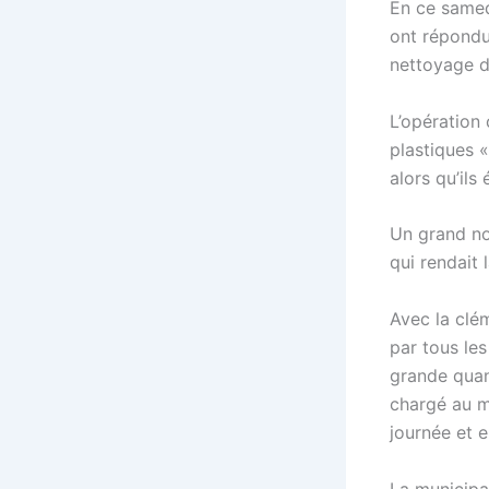
En ce samed
ont répondu
nettoyage d
L’opération 
plastiques «
alors qu’ils
Un grand no
qui rendait
Avec la clé
par tous le
grande quan
chargé au m
journée et e
La municipa