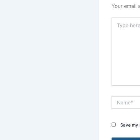
Your email 
Type
here..
Name*
Save my n