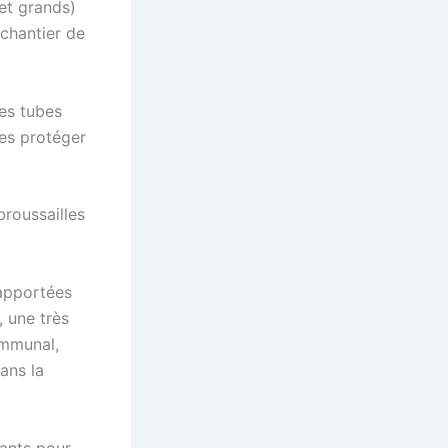
et grands)
 chantier de
des tubes
les protéger
broussailles
 apportées
 une très
ommunal,
ans la
pants pour