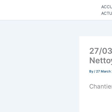
Skip
ACCU
Commune de Bernadets
to
ACTU
content
27/03
Netto
By
/
27 March
Chantie