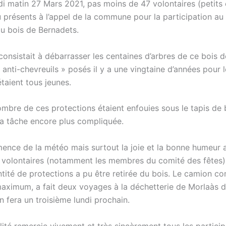
i matin 27 Mars 2021, pas moins de 47 volontaires (petits 
 présents à l’appel de la commune pour la participation au
u bois de Bernadets.
consistait à débarrasser les centaines d’arbres de ce bois 
 anti-chevreuils » posés il y a une vingtaine d’années pour 
 étaient tous jeunes.
mbre de ces protections étaient enfouies sous le tapis de 
 la tâche encore plus compliquée.
mence de la météo mais surtout la joie et la bonne humeur
s volontaires (notamment les membres du comité des fêtes),
tité de protections a pu être retirée du bois. Le camion c
aximum, a fait deux voyages à la déchetterie de Morlaàs d
n fera un troisième lundi prochain.
lité remercie vivement et très sincèrement tous les partici