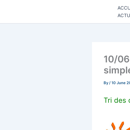
Skip
ACCU
Commune de Bernadets
to
ACTU
content
10/06
simpl
By
/
10 June 2
Tri des