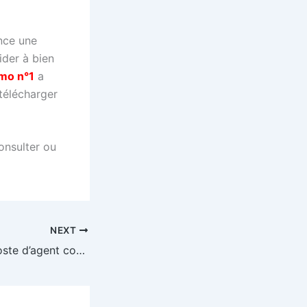
ce une
der à bien
mo n°1
a
 télécharger
onsulter ou
NEXT
30/06/2021 – 1 poste d’agent communal à pourvoir