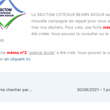
Le SIECTOM COTEAUX BEARN ADOUR lan
nouvelle campagne de rappel pour nous ai
trier nos déchets. Pour cela, une fiche
mé
été créée. Vous pouvez la consulter ou la
ci.
iche
mémo n°2
“spécial école”
a été créé. Vous pouvez la c
ger
en cliquant ici.
29/05/2021 – 2ème chantier participatif – Fleurissement du village