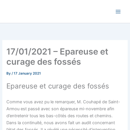
Skip
Commune de Bernadets
to
content
17/01/2021 – Epareuse et
curage des fossés
By
/
17 January 2021
Epareuse et curage des fossés
Comme vous avez pu le remarquer, M. Couhapé de Saint-
Armou est passé avec son épareuse mi-novembre afin
d’entretenir tous les bas-côtés des routes et chemins.
Dans la continuité, nous avons fait un audit concernant
l’état des fossés. Il a révélé une nécessité d’intervention