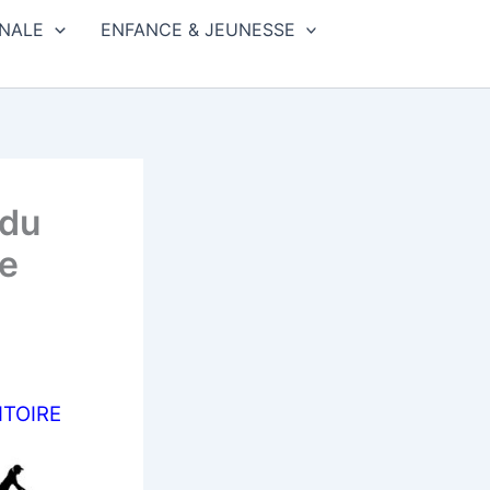
NALE
ENFANCE & JEUNESSE
 du
re
ITOIRE