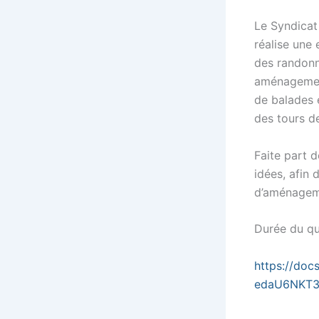
Le Syndicat
réalise une
des randonn
aménagement
de balades 
des tours de
Faite part 
idées, afin 
d’aménagem
Durée du qu
https://do
edaU6NKT3