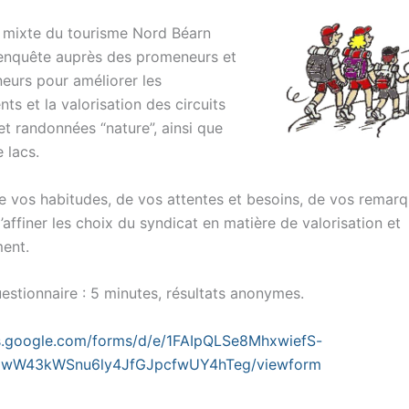
 mixte du tourisme Nord Béarn
 enquête auprès des promeneurs et
eurs pour améliorer les
s et la valorisation des circuits
et randonnées “nature”, ainsi que
 lacs.
de vos habitudes, de vos attentes et besoins, de vos remarq
d’affiner les choix du syndicat en matière de valorisation et
ent.
estionnaire : 5 minutes, résultats anonymes.
cs.google.com/forms/d/e/1FAIpQLSe8MhxwiefS-
wW43kWSnu6ly4JfGJpcfwUY4hTeg/viewform