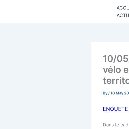
Skip
ACCU
Commune de Bernadets
to
ACTU
content
10/05
vélo e
territ
By
/
10 May 20
ENQUETE 
Dans le cad