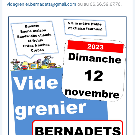
videgrenier.bernadets@gmail.com
ou au 06.66.59.67.76.