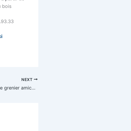
 bois
4.93.33
ci
NEXT
26/09/2023 – Vide grenier amicale laïque Bernadets