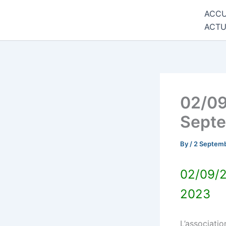
Skip
ACCU
Commune de Bernadets
to
ACTU
content
02/09
Sept
By
/
2 Septem
02/09/2
2023
L’associatio