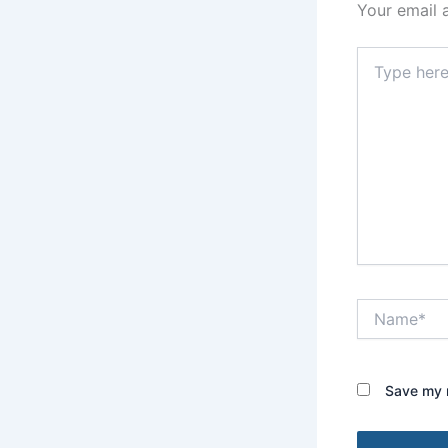
Your email 
Type
here..
Name*
Save my n