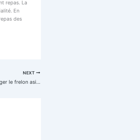
ent repas. La
alité. En
repas des
NEXT
29/03/2024 – Piéger le frelon asiatique : quelques conseils