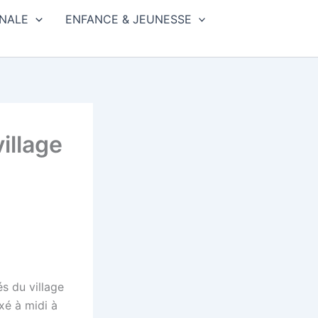
NALE
ENFANCE & JEUNESSE
illage
és du village
xé à midi à