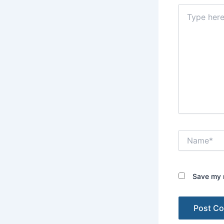
Type
here..
Name*
Save my n