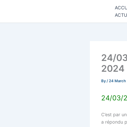
Skip
ACCU
Commune de Bernadets
to
ACTU
content
24/03
2024
By
/
24 March
24/03/2
C’est par un
a répondu pr