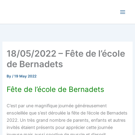
Skip
Commune de Bernadets
to
content
18/05/2022 – Fête de l’école
de Bernadets
By
/
19 May 2022
Fête de l’école de Bernadets
C’est par une magnifique journée généreusement
ensoleillée que s’est déroulée la fête de l’école de Bernadets
2022. Un très grand nombre de parents, enfants et autres
invités étaient présents pour apprécier cette journée
joyeuse mais aussi sportive de muscle et d’esprit.