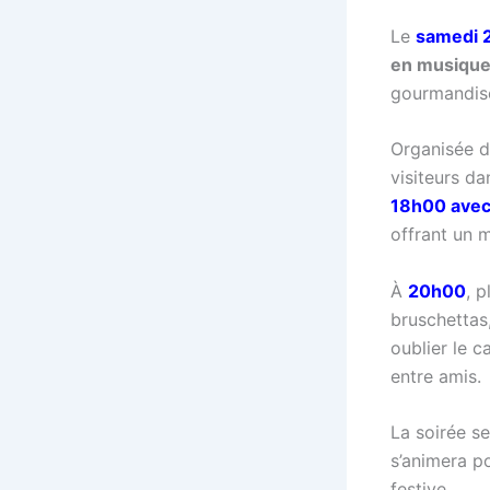
Le
samedi 
en musiqu
gourmandise
Organisée da
visiteurs d
18h00 avec
offrant un 
À
20h00
, 
bruschettas,
oublier le 
entre amis.
La soirée s
s’animera p
festive.