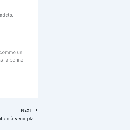
adets,
e comme un
ns la bonne
NEXT
28/04/2026 Invitation à venir planter des fleurs d’ornements du village