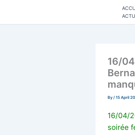
Skip
ACCU
Commune de Bernadets
to
ACTU
content
16/04
Berna
manq
By
/
15 April 2
16/04/2
soirée 