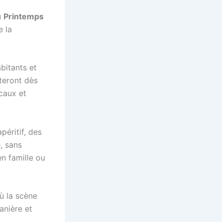
u
Printemps
e la
abitants et
uteront dès
ocaux et
péritif, des
, sans
n famille ou
où la scène
anière et