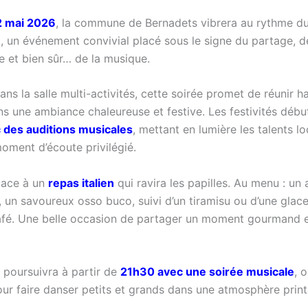
2 mai 2026
, la commune de Bernadets vibrera au rythme d
e
, un événement convivial placé sous le signe du partage, d
 et bien sûr… de la musique.
ns la salle multi-activités, cette soirée promet de réunir h
ans une ambiance chaleureuse et festive. Les festivités déb
 des auditions musicales
, mettant en lumière les talents l
moment d’écoute privilégié.
place à un
repas italien
qui ravira les papilles. Au menu : un a
 un savoureux osso buco, suivi d’un tiramisu ou d’une glace
café. Une belle occasion de partager un moment gourmand e
e poursuivra à partir de
21h30 avec une soirée musicale
, 
our faire danser petits et grands dans une atmosphère print