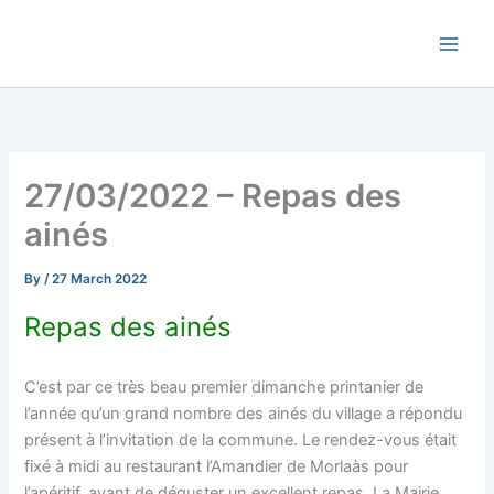
Skip
Commune de Bernadets
to
content
27/03/2022 – Repas des
ainés
By
/
27 March 2022
Repas des ainés
C’est par ce très beau premier dimanche printanier de
l’année qu’un grand nombre des ainés du village a répondu
présent à l’invitation de la commune. Le rendez-vous était
fixé à midi au restaurant l’Amandier de Morlaàs pour
l’apéritif, avant de déguster un excellent repas. La Mairie