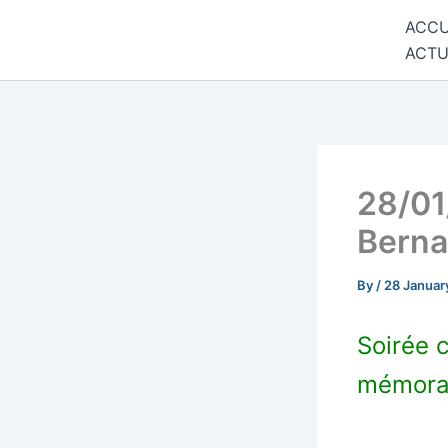
Skip
ACCU
Commune de Bernadets
to
ACTU
content
28/01
Berna
By
/
28 Januar
Soirée 
mémora