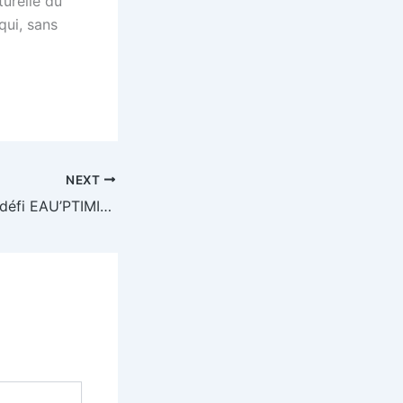
turelle du
qui, sans
NEXT
29/01/2025 – 1er défi EAU’PTIMISE