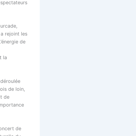
s spectateurs
ourcade,
a rejoint les
’énergie de
t la
 déroulée
is de loin,
nt de
’importance
concert de