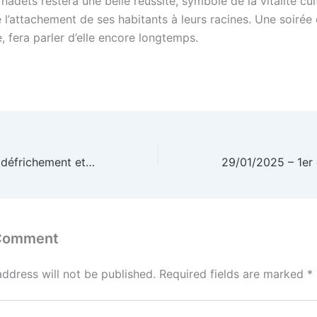
adets restera une belle réussite, symbole de la vitalité cul
e l’attachement de ses habitants à leurs racines. Une soirée 
 fera parler d’elle encore longtemps.
25/01/2025 – Le défrichement et coupes forestières dans le Pyrénées Atlantiques
 Comment
address will not be published.
Required fields are marked
*