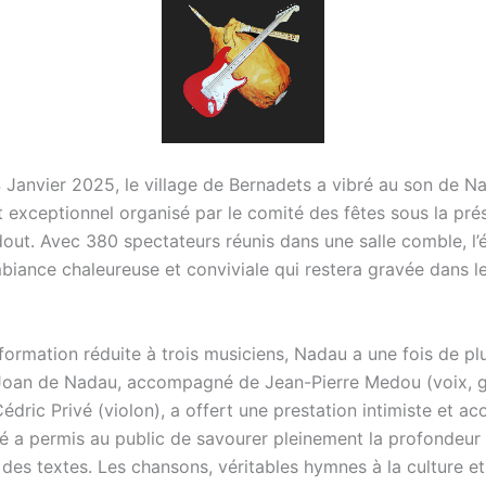
 Janvier 2025, le village de Bernadets a vibré au son de Na
t exceptionnel organisé par le comité des fêtes sous la pré
ut. Avec 380 spectateurs réunis dans une salle comble, l
biance chaleureuse et conviviale qui restera gravée dans l
formation réduite à trois musiciens, Nadau a une fois de pl
 Joan de Nadau, accompagné de Jean-Pierre Medou (voix, g
édric Privé (violon), a offert une prestation intimiste et ac
é a permis au public de savourer pleinement la profondeur
des textes. Les chansons, véritables hymnes à la culture et 