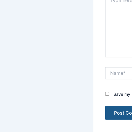
here..
Name*
Save my n