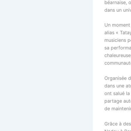
béarnaise, o
dans un uni
Un moment fo
alias « Tatay
musiciens p
sa performa
chaleureusem
communauté,
Organisée de
dans une atm
ont salué l
partage aut
de maintenir
Grâce à des