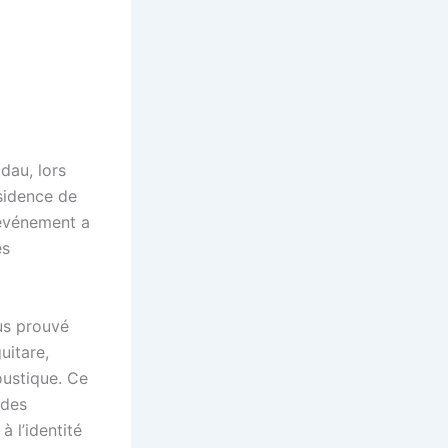
dau, lors
sidence de
’événement a
es
us prouvé
uitare,
oustique. Ce
 des
à l’identité