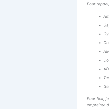
Pour rappel
Am
Ga
Gy
Ch
AM
Co
AD
Ten
Gé
Pour finir,
empreinte d