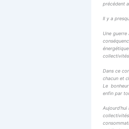
précédent a
Il y a presq
Une guerre 
conséquence
énergétiques
collectivités
Dans ce con
chacun et c
Le bonheur 
enfin par to
Aujourd’hui 
collectivit
consommatio