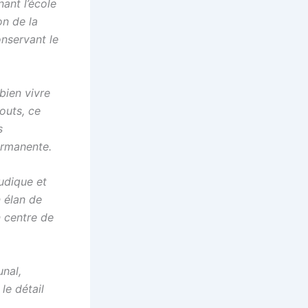
ant l’école
on de la
onservant le
bien vivre
outs, ce
s
permanente.
udique et
n élan de
n centre de
unal,
le détail