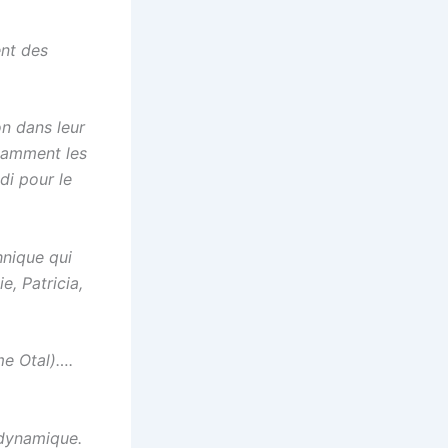
ent des
on dans leur
tamment les
di pour le
hnique qui
, Patricia,
me Otal)….
 dynamique.