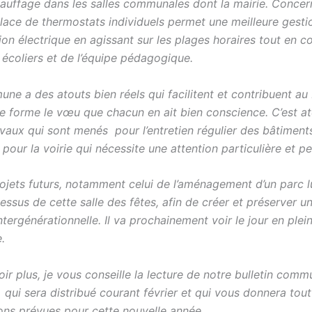
hauffage dans les salles communales dont la mairie. Concern
place de thermostats individuels permet une meilleure gesti
n électrique en agissant sur les plages horaires tout en c
 écoliers et de l’équipe pédagogique.
e a des atouts bien réels qui facilitent et contribuent au 
e forme le vœu que chacun en ait bien conscience. C’est at
avaux qui sont menés pour l’entretien régulier des bâtiment
pour la voirie qui nécessite une attention particulière et 
rojets futurs, notamment celui de l’aménagement d’un parc l
essus de cette salle des fêtes, afin de créer et préserver u
intergénérationnelle. Il va prochainement voir le jour en plei
.
ir plus, je vous conseille la lecture de notre bulletin comm
, qui sera distribué courant février et qui vous donnera tout 
ons prévues pour cette nouvelle année.