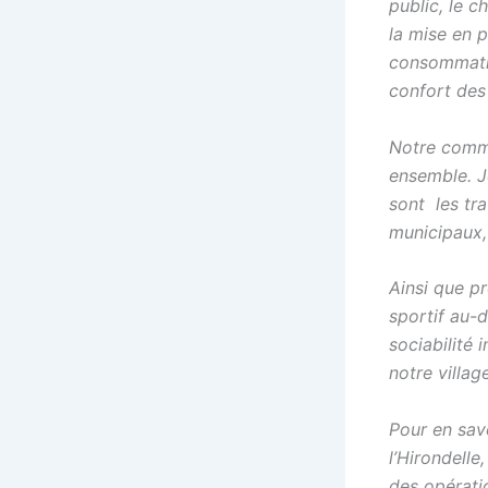
public, le c
la mise en 
consommatio
confort des
Notre commun
ensemble. J
sont les tr
municipaux, 
Ainsi que p
sportif au-d
sociabilité 
notre village
Pour en savo
l’Hirondelle
des opérati