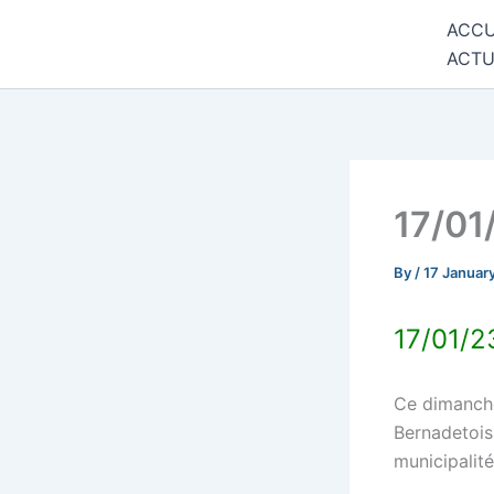
Skip
ACCU
Commune de Bernadets
to
ACTU
content
17/01
By
/
17 Januar
17/01/2
Ce dimanche
Bernadetois 
municipalit