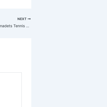
NEXT
05/02/2023 – Bernadets Tennis de Table – Planning des matches phase 2