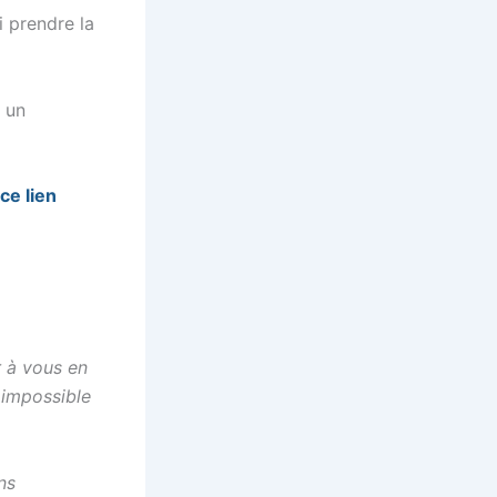
i prendre la
r un
ce lien
r à vous en
 impossible
ns