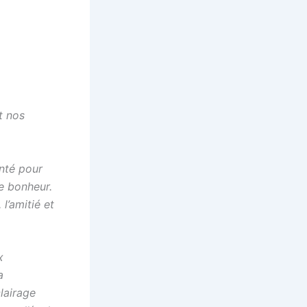
t nos
nté pour
e bonheur.
l’amitié et
x
a
lairage