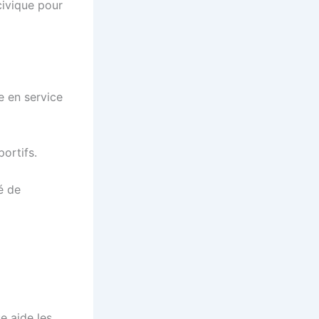
civique pour
e en service
portifs.
é de
e aide les