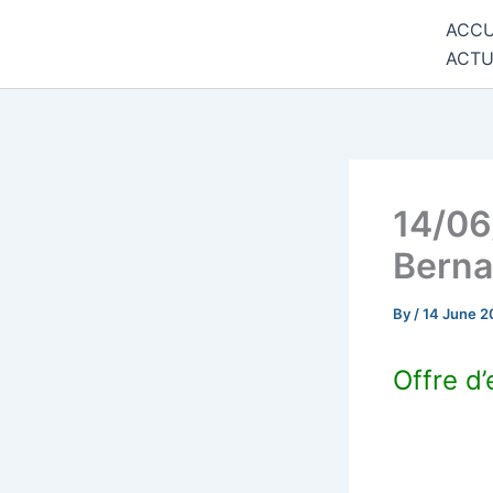
Skip
ACCU
Commune de Bernadets
to
ACTU
content
14/06
Berna
By
/
14 June 2
Offre d’