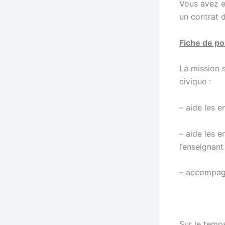
Vous avez e
un contrat 
Fiche de po
La mission 
civique :
– aide les e
– aide les e
l’enseignant
– accompagn
Sur le temps