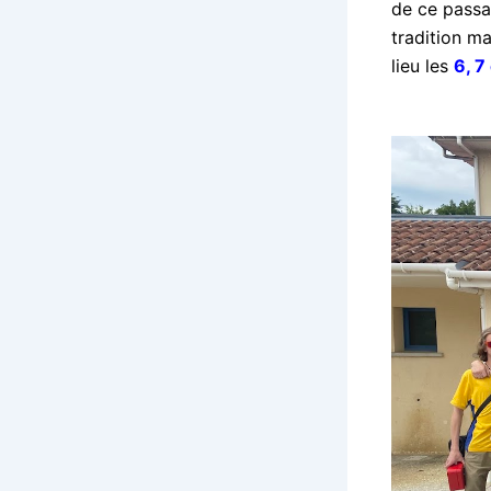
de ce passag
tradition m
lieu les
6, 7