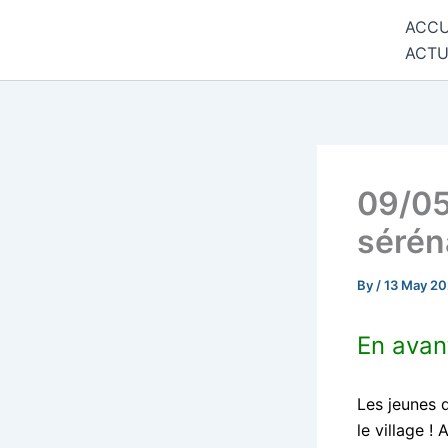
Skip
ACCU
Commune de Bernadets
to
ACTU
content
09/05
sérén
By
/
13 May 2
En avan
Les jeunes 
le village 