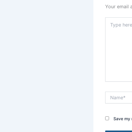
Your email 
Type
here..
Name*
Save my n