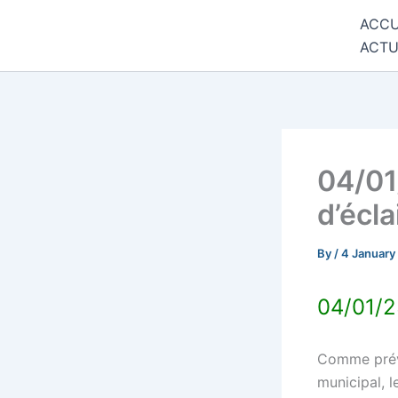
Skip
ACCU
Commune de Bernadets
to
ACTU
content
04/01
d’écla
By
/
4 January
04/01/2
Comme prévu
municipal, l