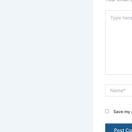
Type
here..
Name*
Save my n