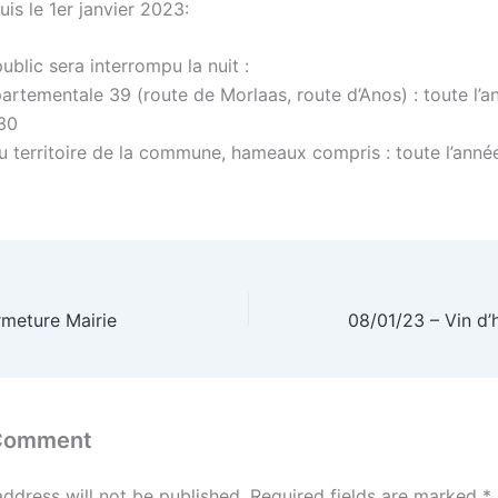
is le 1er janvier 2023:
public sera interrompu la nuit :
artementale 39 (route de Morlaas, route d’Anos) : toute l’a
30
du territoire de la commune, hameaux compris : toute l’ann
rmeture Mairie
 Comment
address will not be published.
Required fields are marked
*